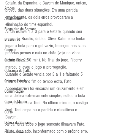
Getafe, da Espanha, e Bayern de Munique, ontem, 
Artigos
provou das duas situações. Em uma partida 
emocionante, os dois erros provocaram a 
Atualidades
eliminação do time espanhol.
Blogoleiro da Semana
Ainda estava 1 a 0 para o Getafe, quando seu 
atacante, Braulio, driblou Oliver Kahn e ao tentar 
Brasileirão
jogar a bola para o gol vazio, tropeçou nas suas 
Campus
próprias pernas e caiu no chão (veja no vídeo 
acima aos 2:50 min). No final do jogo, Riberry 
Circuito Físico
marcou e levou o jogo a prorrogação.
Cobrança de Falta
Quando o Getafe vencia por 3 a 1 e faltando 5 
Compra Exterior
minutos para o fim do tempo extra, Pato 
Abbondanzieri foi encaixar um cruzamento e em 
Comunicação
uma defesa extremamente simples, soltou a bola 
Copa do Mundo
nos pés de Luca Toni. No último minuto, o castigo 
final: Toni empatou a partida e classificou o 
Curso
Bayern.
Defesa da Semana
As câmeras após o jogo somente filmavam Pato. 
Triste, desolado, inconformado com o próprio erro, 