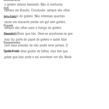
Deslocamento
o goleiro estava desolado. Não vi nenhuma 
DVD
câmera em Braulio. Conclusão: sempre vão olhar 
pro frango do goleiro. Não interessa quantas 
Encaixada
vezes um atacante perder um gol sem goleiro, 
Enquete
sempre vão olhar para o frango do goleiro. 
Desistir? Óbvio que não. Deve-se acostumar-se que 
Entrevistas
isso faz parte do papel de goleiro e saber lidar 
Equipamentos
com essa pressão de não poder errar jamais. O 
goleiro não deve gostar de falhar, mas tem que 
Escola Alemã
saber que isso pode e vai acontecer um dia. Nada 
Escola Americana
mais a fazer a não ser ir pro vestiário e ir 
Escola Argentina
trabalhar no dia seguinte, mas com o dobro de 
empenho.
Escola Espanhola
Atualidades
Escola Francesa
Escola Inglesa
Escola Italiana