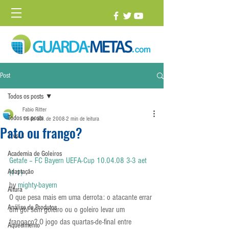
Post
Todos os posts
Fabio Ritter
Todos os posts
11 de abr. de 2008
2 min de leitura
Pato ou frango?
1 vs. 1
Academia de Goleiros
Getafe – FC Bayern UEFA-Cup 10.04.08 3-3 aet 
Adaptação
(1-1)
by 
mighty-bayern
Altura
O que pesa mais em uma derrota: o atacante errar 
Análise de Produtos
um gol sem goleiro ou o goleiro levar um 
frangaço? O jogo das quartas-de-final entre 
Aquecimento