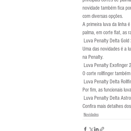
Entrevistas
Equipamentos
novidade também fica por
com diversas opções.
A primeira luva da linha é 
Escola Francesa
Escola Inglesa
palma, em corte flat, as 
 Luva Penalty Delta Gol
Uma das novidades é a luv
na Penalty.
 Luva Penalty Exofinger
O corte rollfinger também
 Luva Penalty Delta Roll
Por fim, as funcionais luv
 Luva Penalty Delta Astro
Confira mais detalhes do
Novidades