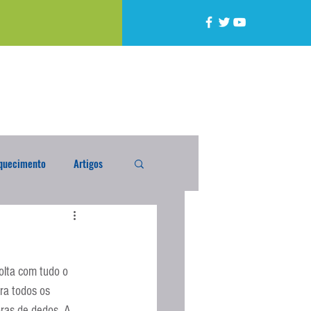
quecimento
Artigos
alta
Compra Exterior
lta com tudo o 
caixada
Enquete
ra todos os 
oras de dedos. A 