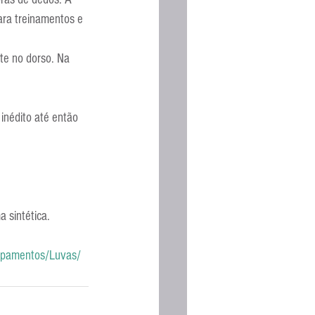
Espanhola
ara treinamentos e 
ste no dorso. Na 
inédito até então 
a sintética.
uipamentos/Luvas/