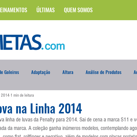
EINAMENTOS
ÚLTIMAS
QUEM SOMOS
e Goleiros
Adaptação
Altura
Análise de Produtos
A
e 2014
1 min de leitura
na
Brasileirão
Campus
Circuito Físico
Cobrança de F
ova na Linha 2014
 linha de luvas da Penalty para 2014. Sai de cena a marca S11 e vo
Curso
Defesa da Semana
Deslocamento
DVD
En
agrada da marca. A coleção ganha inúmeros modelos, contemplando ago
a, como flat, rollfinger e negativo, além de modelos com placas protet