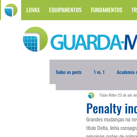
LUVAS
EQUIPAMENTOS
FUNDAMENTOS
TR
Todos os posts
1 vs. 1
Academia d
Fabio Ritter
23 de abr d
Atualidades
Blogoleiro da Sema
Penalty in
Grandes mudanças na nova
Comunicação
Copa do Mundo
título Delta, linha cons
principais cortes de palm