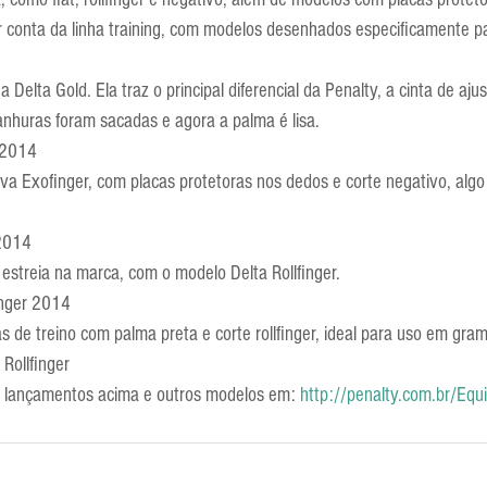
Escola Alemã
Escola Americana
Escola Argentina
Escola 
 conta da linha training, com modelos desenhados especificamente p
a Delta Gold. Ela traz o principal diferencial da Penalty, a cinta de aju
ranhuras foram sacadas e agora a palma é lisa.
d 2014
a Exofinger, com placas protetoras nos dedos e corte negativo, algo 
 2014
 estreia na marca, com o modelo Delta Rollfinger.
finger 2014
as de treino com palma preta e corte rollfinger, ideal para uso em gram
 Rollfinger
s lançamentos acima e outros modelos em: 
http://penalty.com.br/Eq