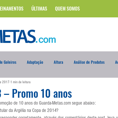
EINAMENTOS
ÚLTIMAS
QUEM SOMOS
e Goleiros
Adaptação
Altura
Análise de Produtos
A
de 2017
1 min de leitura
na
Brasileirão
Campus
Circuito Físico
Cobrança de F
3 – Promo 10 anos
promoção de 10 anos do Guarda-Metas.com segue abaixo:
Curso
Defesa da Semana
Deslocamento
DVD
En
titular da Argélia na Copa de 2014?
e responder corretamente, através dos comentários deste post, leva u