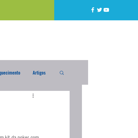
quecimento
Artigos
alta
Compra Exterior
caixada
Enquete
m kit da poker com 