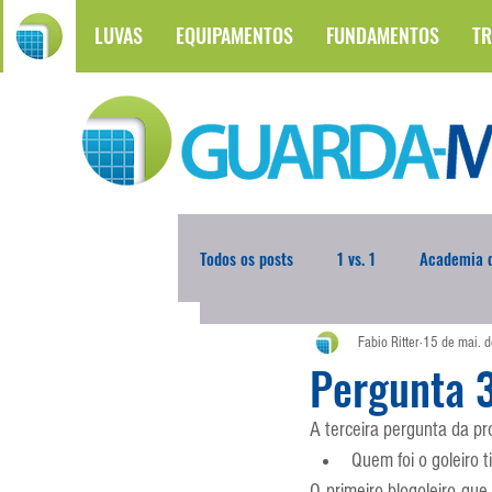
LUVAS
EQUIPAMENTOS
FUNDAMENTOS
TR
Todos os posts
1 vs. 1
Academia d
Fabio Ritter
15 de mai. 
Atualidades
Blogoleiro da Sema
Pergunta 
A terceira pergunta da 
Comunicação
Copa do Mundo
Quem foi o goleiro 
O primeiro blogoleiro qu