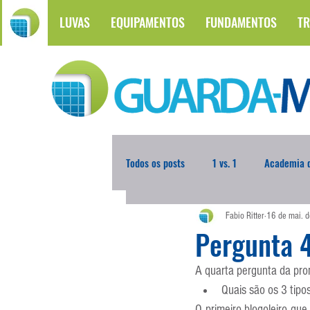
LUVAS
EQUIPAMENTOS
FUNDAMENTOS
TR
Todos os posts
1 vs. 1
Academia d
Fabio Ritter
16 de mai. 
Atualidades
Blogoleiro da Sema
Pergunta 
A quarta pergunta da pr
Comunicação
Copa do Mundo
Quais são os 3 tip
O primeiro blogoleiro qu