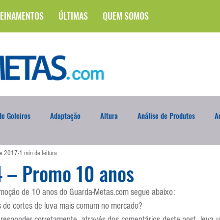
EINAMENTOS
ÚLTIMAS
QUEM SOMOS
e Goleiros
Adaptação
Altura
Análise de Produtos
A
de 2017
1 min de leitura
na
Brasileirão
Campus
Circuito Físico
Cobrança de F
4 – Promo 10 anos
omoção de 10 anos do Guarda-Metas.com segue abaixo:
Curso
Defesa da Semana
Deslocamento
DVD
En
os de cortes de luva mais comum no mercado?
e responder corretamente, através dos comentários deste post, leva u