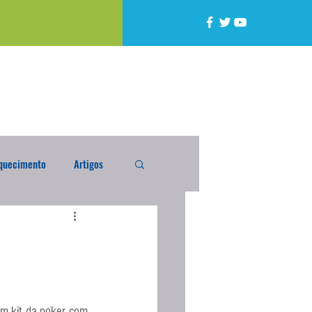
quecimento
Artigos
alta
Compra Exterior
caixada
Enquete
m kit da poker com 