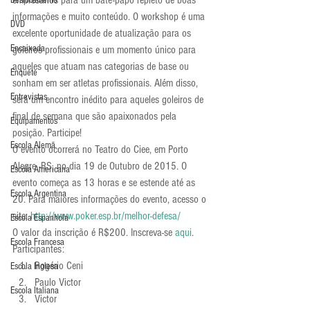
Deslocamento
informações e muito conteúdo. O workshop é uma 
DVD
excelente oportunidade de atualização para os 
Encaixada
goleiros profissionais e um momento único para 
aqueles que atuam nas categorias de base ou 
Enquete
sonham em ser atletas profissionais. Além disso, 
Entrevistas
será um encontro inédito para aqueles goleiros de 
final de semana que são apaixonados pela 
Equipamentos
posição. Participe!
Escola Alemã
O evento ocorrerá no Teatro do Ciee, em Porto 
Alegre -RS, no dia 19 de Outubro de 2015. O 
Escola Americana
evento começa as 13 horas e se estende até as 
Escola Argentina
20. Para maiores informações do evento, acesso o 
site: 
http://www.poker.esp.br/melhor-defesa/
Escola Espanhola
O valor da inscrição é R$200. Inscreva-se 
aqui
.
Escola Francesa
Participantes:
Rogério Ceni
Escola Inglesa
Paulo Victor
Escola Italiana
Victor