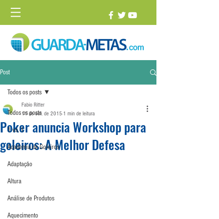
Post
Todos os posts
Fabio Ritter
Todos os posts
11 de set. de 2015
1 min de leitura
Poker anuncia Workshop para
1 vs. 1
goleiros: A Melhor Defesa
Academia de Goleiros
Adaptação
Altura
Análise de Produtos
Aquecimento