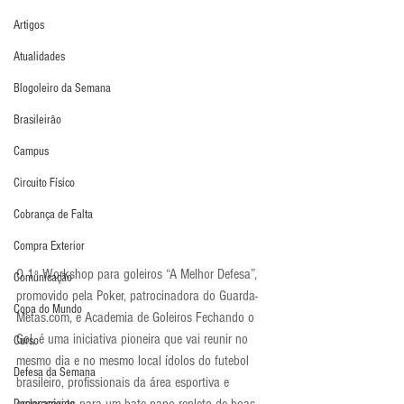
Artigos
Atualidades
Blogoleiro da Semana
Brasileirão
Campus
Circuito Físico
Cobrança de Falta
Compra Exterior
O 1º Workshop para goleiros “A Melhor Defesa”, 
Comunicação
promovido pela Poker, patrocinadora do Guarda-
Copa do Mundo
Metas.com, e Academia de Goleiros Fechando o 
Gol, é uma iniciativa pioneira que vai reunir no 
Curso
mesmo dia e no mesmo local ídolos do futebol 
Defesa da Semana
brasileiro, profissionais da área esportiva e 
empresários para um bate-papo repleto de boas 