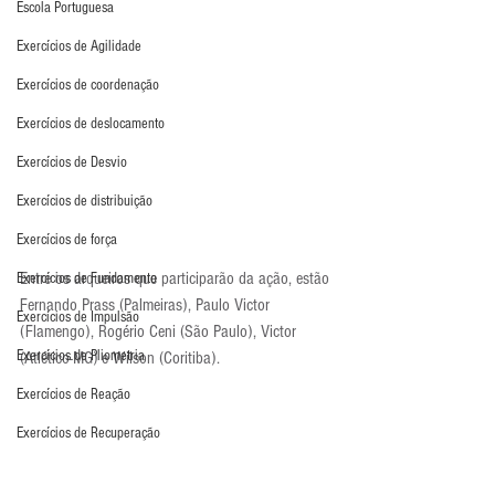
Escola Portuguesa
Exercícios de Agilidade
Exercícios de coordenação
Exercícios de deslocamento
Exercícios de Desvio
Exercícios de distribuição
Exercícios de força
Entre os arqueiros que participarão da ação, estão 
Exercícios de Fundamento
Fernando Prass (Palmeiras), Paulo Victor 
Exercícios de Impulsão
(Flamengo), Rogério Ceni (São Paulo), Victor 
Exercícios de Pliometria
(Atlético-MG) e Wilson (Coritiba).
Exercícios de Reação
Exercícios de Recuperação
Exercícios de saída de gol