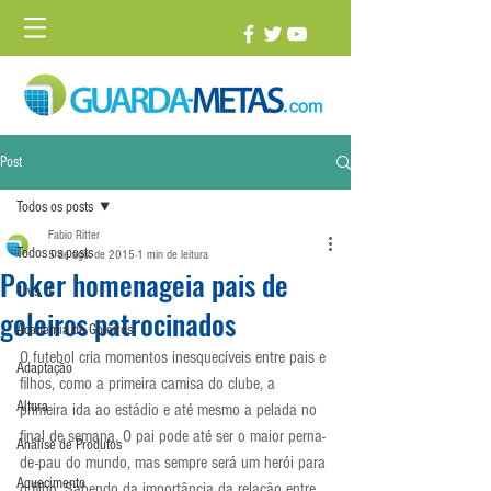
Post
Todos os posts
Fabio Ritter
Todos os posts
5 de ago. de 2015
1 min de leitura
Poker homenageia pais de
1 vs. 1
goleiros patrocinados
Academia de Goleiros
O futebol cria momentos inesquecíveis entre pais e 
Adaptação
filhos, como a primeira camisa do clube, a 
Altura
primeira ida ao estádio e até mesmo a pelada no 
final de semana. O pai pode até ser o maior perna-
Análise de Produtos
de-pau do mundo, mas sempre será um herói para 
Aquecimento
o filho. Sabendo da importância da relação entre 