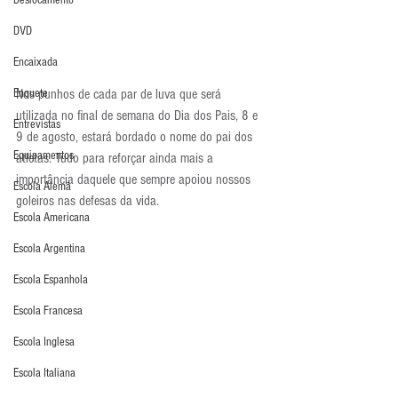
Deslocamento
DVD
Encaixada
Nos punhos de cada par de luva que será 
Enquete
utilizada no final de semana do Dia dos Pais, 8 e 
Entrevistas
9 de agosto, estará bordado o nome do pai dos 
Equipamentos
atletas. Tudo para reforçar ainda mais a 
importância daquele que sempre apoiou nossos 
Escola Alemã
goleiros nas defesas da vida.
Escola Americana
Escola Argentina
Escola Espanhola
Escola Francesa
Escola Inglesa
Escola Italiana