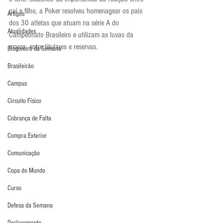
pai e filho, a Poker resolveu homenagear os pais 
Artigos
dos 30 atletas que atuam na série A do 
Atualidades
Campeonato Brasileiro e utilizam as luvas da 
marca, entre titulares e reservas.
Blogoleiro da Semana
Brasileirão
Campus
Circuito Físico
Cobrança de Falta
Compra Exterior
Comunicação
Copa do Mundo
Curso
Defesa da Semana