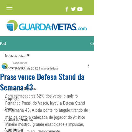
Post
Todos os posts
Fabio Ritter
Todos os posts
17 de nov. de 2012
1 min de leitura
Prass vence Defesa Stand da
1 vs. 1
Semana 43
Academia de Goleiros
Com esmagadores 62% dos votos, o goleiro 
Adaptação
Fernando Prass, do Vasco, levou a Defesa Stand 
Altura
da Semana 43. A bela ponte no ângulo tirando de 
mão de canto a cabeçada do jogador do Atlético 
Análise de Produtos
Mineiro mostrou grande elasticidade e impulsão, 
Aquecimento
sem contar um ágil deslocamento.