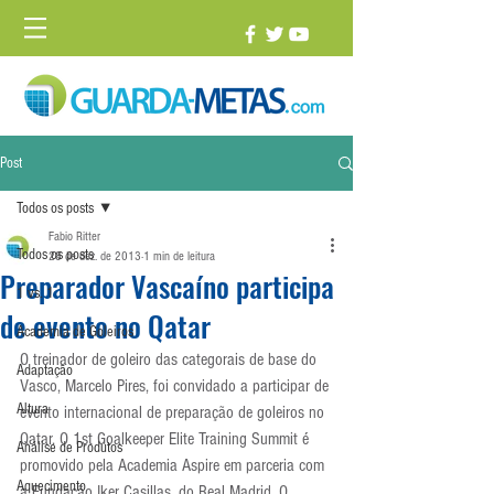
Post
Todos os posts
Fabio Ritter
Todos os posts
28 de dez. de 2013
1 min de leitura
Preparador Vascaíno participa
1 vs. 1
de evento no Qatar
Academia de Goleiros
O treinador de goleiro das categorais de base do 
Adaptação
Vasco, Marcelo Pires, foi convidado a participar de 
Altura
evento internacional de preparação de goleiros no 
Qatar. O 1st Goalkeeper Elite Training Summit é 
Análise de Produtos
promovido pela Academia Aspire em parceria com 
Aquecimento
a Fundação Iker Casillas, do Real Madrid. O 