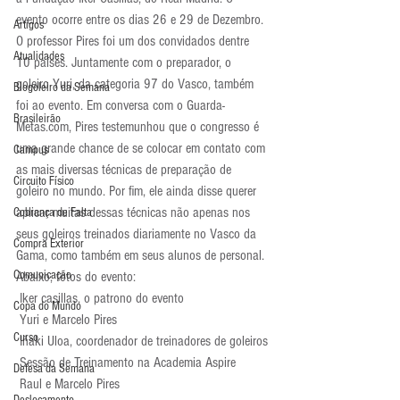
evento ocorre entre os dias 26 e 29 de Dezembro.
Artigos
O professor Pires foi um dos convidados dentre 
Atualidades
10 países. Juntamente com o preparador, o 
goleiro Yuri, da categoria 97 do Vasco, também 
Blogoleiro da Semana
foi ao evento. Em conversa com o Guarda-
Brasileirão
Metas.com, Pires testemunhou que o congresso é 
uma grande chance de se colocar em contato com 
Campus
as mais diversas técnicas de preparação de 
Circuito Físico
goleiro no mundo. Por fim, ele ainda disse querer 
aplicar muitas dessas técnicas não apenas nos 
Cobrança de Falta
seus goleiros treinados diariamente no Vasco da 
Compra Exterior
Gama, como também em seus alunos de personal.
Comunicação
Abaixo, fotos do evento:
 Iker casillas, o patrono do evento
Copa do Mundo
 Yuri e Marcelo Pires
Curso
 Iñaki Uloa, coordenador de treinadores de goleiros
 Sessão de Treinamento na Academia Aspire
Defesa da Semana
 Raul e Marcelo Pires