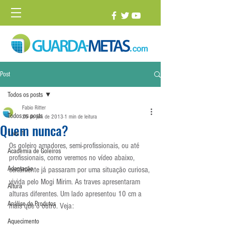
Post
Todos os posts
Fabio Ritter
Todos os posts
25 de jun. de 2013
1 min de leitura
Quem nunca?
1 vs. 1
Os goleiro amadores, semi-profissionais, ou até 
Academia de Goleiros
profissionais, como veremos no vídeo abaixo, 
Adaptação
certamente já passaram por uma situação curiosa, 
vivida pelo Mogi Mirim. As traves apresentaram 
Altura
alturas diferentes. Um lado apresentou 10 cm a 
Análise de Produtos
mais que o outro. Veja:
Aquecimento