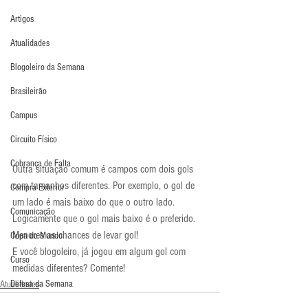
Artigos
Atualidades
Blogoleiro da Semana
Brasileirão
Campus
Circuito Físico
Cobrança de Falta
Outra situação comum é campos com dois gols 
com tamanhos diferentes. Por exemplo, o gol de 
Compra Exterior
um lado é mais baixo do que o outro lado. 
Comunicação
Logicamente que o gol mais baixo é o preferido. 
Menores as chances de levar gol!
Copa do Mundo
E você blogoleiro, já jogou em algum gol com 
Curso
medidas diferentes? Comente!
Defesa da Semana
Atualidades