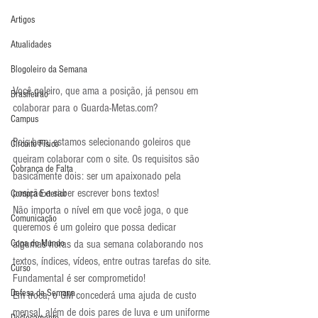
Artigos
Atualidades
Blogoleiro da Semana
Você goleiro, que ama a posição, já pensou em 
Brasileirão
colaborar para o Guarda-Metas.com?
Campus
Pois bem, estamos selecionando goleiros que 
Circuito Físico
queiram colaborar com o site. Os requisitos são 
Cobrança de Falta
basicamente dois: ser um apaixonado pela 
posição e saber escrever bons textos!
Compra Exterior
Não importa o nível em que você joga, o que 
Comunicação
queremos é um goleiro que possa dedicar 
Copa do Mundo
algumas horas da sua semana colaborando nos 
textos, índices, vídeos, entre outras tarefas do site. 
Curso
Fundamental é ser comprometido!
Defesa da Semana
Em troca, o GM concederá uma ajuda de custo 
mensal, além de dois pares de luva e um uniforme 