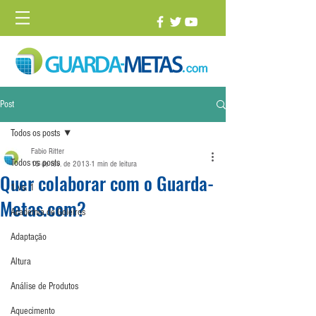
Post
Todos os posts
Fabio Ritter
Todos os posts
15 de fev. de 2013
1 min de leitura
Quer colaborar com o Guarda-
1 vs. 1
Metas.com?
Academia de Goleiros
Adaptação
Altura
Análise de Produtos
Aquecimento