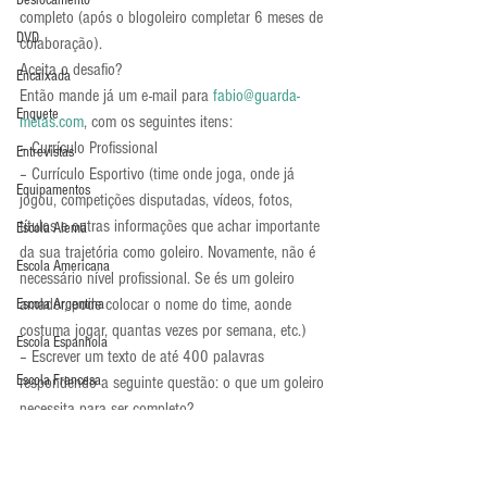
Deslocamento
completo (após o blogoleiro completar 6 meses de 
DVD
colaboração).
Aceita o desafio?
Encaixada
Então mande já um e-mail para 
fabio@guarda-
Enquete
metas.com
, com os seguintes itens:
– Currículo Profissional
Entrevistas
– Currículo Esportivo (time onde joga, onde já 
Equipamentos
jogou, competições disputadas, vídeos, fotos, 
títulos e outras informações que achar importante 
Escola Alemã
da sua trajetória como goleiro. Novamente, não é 
Escola Americana
necessário nível profissional. Se és um goleiro 
amador, pode colocar o nome do time, aonde 
Escola Argentina
costuma jogar, quantas vezes por semana, etc.)
Escola Espanhola
– Escrever um texto de até 400 palavras 
Escola Francesa
respondendo a seguinte questão: o que um goleiro 
necessita para ser completo?
Escola Inglesa
Escola Italiana
Envie até o dia 28 de Fevereiro. Serão 