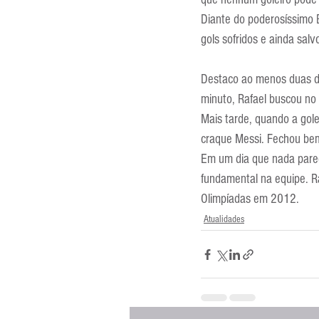
Entrevistas
Equipamentos
Diante do poderosíssimo 
gols sofridos e ainda sal
Escola Francesa
Escola Inglesa
Destaco ao menos duas de
minuto, Rafael buscou no 
Mais tarde, quando a gol
craque Messi. Fechou bem 
Em um dia que nada parec
fundamental na equipe. Ra
Olimpíadas em 2012.
Atualidades