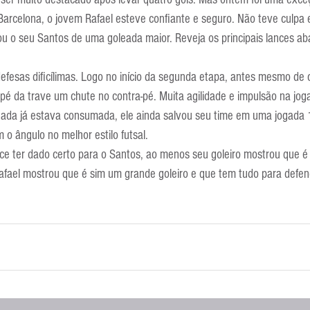
Escola Alemã
Escola Americana
Escola Argentina
Escola 
Barcelona, o jovem Rafael esteve confiante e seguro. Não teve culp
vou o seu Santos de uma goleada maior. Reveja os principais lances ab
fesas dificílimas. Logo no início da segunda etapa, antes mesmo de
pé da trave um chute no contra-pé. Muita agilidade e impulsão na jog
eada já estava consumada, ele ainda salvou seu time em uma jogada 1
o ângulo no melhor estilo futsal.
e ter dado certo para o Santos, ao menos seu goleiro mostrou que é
fael mostrou que é sim um grande goleiro e que tem tudo para defend