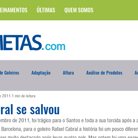
EINAMENTOS
ÚLTIMAS
QUEM SOMOS
e Goleiros
Adaptação
Altura
Análise de Produtos
A
de 2011
1 min de leitura
na
Brasileirão
Campus
Circuito Físico
Cobrança de F
ral se salvou
mbro de 2011, foi trágico para o Santos e toda a sua torcida após a
Curso
Defesa da Semana
Deslocamento
DVD
En
 Barcelona, para o goleiro Rafael Cabral a história foi um pouco difer
ser muito destacado após levar quatro gols. Mas ontem foi uma exce