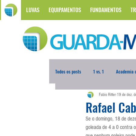
LUVAS
EQUIPAMENTOS
FUNDAMENTOS
TR
Todos os posts
1 vs. 1
Academia d
Fabio Ritter
19 de dez. 
Atualidades
Blogoleiro da Sema
Rafael Cab
Se o domingo, 18 de deze
Comunicação
Copa do Mundo
goleada de 4 a 0 contra o
que nenhum goleiro pode 