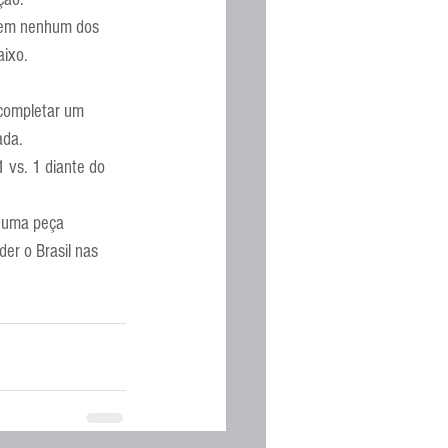
Espanhola
a em nenhum dos 
aixo.
 completar um 
ada.
 vs. 1 diante do 
 uma peça 
er o Brasil nas 