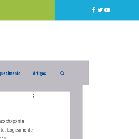
quecimento
Artigos
alta
Compra Exterior
 acachapante 
caixada
Enquete
ente. Logicamente 
ção.