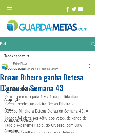
Post
Todos os posts
Fabio Ritter
Todos os posts
13 de nov. de 2011
1 min de leitura
Renan Ribeiro ganha Defesa
1 vs. 1
D’grau da Semana 43
Academia de Goleiros
O milagre em jogada 1 vs. 1 na partida diante do 
Adaptação
Grêmio rendeu ao goleiro Renan Ribeiro, do 
Altura
Atlético Mineiro a Defesa D’grau da Semana 43. A 
jogada foi eleita por 48% dos votos, deixando de 
Análise de Produtos
lado o experiente Fábio, do Cruzeiro, com 30%.
Aquecimento
Confira o resultado completo e as defesas 