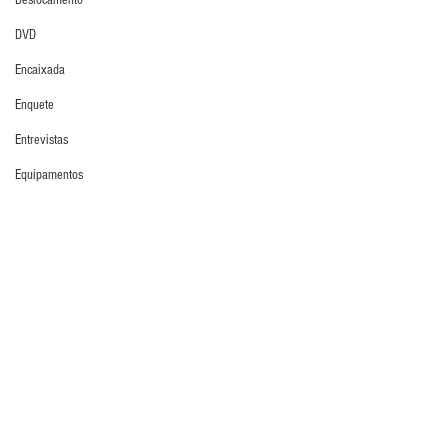
Deslocamento
DVD
Encaixada
Enquete
Entrevistas
Equipamentos
Escola Alemã
Escola Americana
Defesa da Semana
Escola Argentina
Escola Espanhola
Escola Francesa
Escola Inglesa
Escola Italiana
Comentários