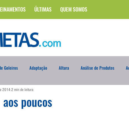
EINAMENTOS
ÚLTIMAS
QUEM SOMOS
e Goleiros
Adaptação
Altura
Análise de Produtos
A
de 2014
2 min de leitura
na
Brasileirão
Campus
Circuito Físico
Cobrança de F
 aos poucos
Curso
Defesa da Semana
Deslocamento
DVD
En