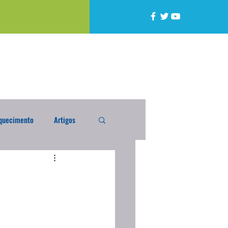
quecimento
Artigos
alta
Compra Exterior
caixada
Enquete