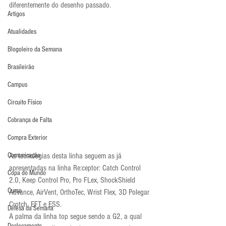
diferentemente do desenho passado.
Artigos
Atualidades
Blogoleiro da Semana
Brasileirão
Campus
Circuito Físico
Cobrança de Falta
Compra Exterior
Comunicação
As tecnologias desta linha seguem as já 
apresentadas na linha Re:ceptor: Catch Control 
Copa do Mundo
2.0, Keep Control Pro, Pro FLex, ShockShield 
Curso
Advance, AirVent, OrthoTec, Wrist Flex, 3D Polegar 
Crotch, EFT e ESS.
Defesa da Semana
A palma da linha top segue sendo a G2, a qual 