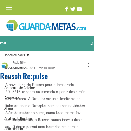
Post
Todos os posts
Fabio Ritter
Todos os posts
1 de dez. de 2015
1 min de leitura
Reusch Re:pulse
1 vs. 1
A nova linha da Reusch para a temporada 
Academia de Goleiros
2015/16 chegara ao mercado a partir deste mês 
Adaptação
de Dezembro. A Re:pulse segue a tendência da 
linha anterior, a Re:ceptor com poucas novidades. 
Altura
Além de mudar as cores, como toda marca faz 
Análise de Produtos
nos lançamentos, a Reusch pouco inovou desta 
vez. O dorso possui uma borracha em gomos 
Aquecimento