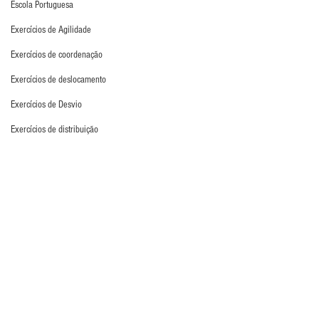
Escola Portuguesa
Exercícios de Agilidade
Exercícios de coordenação
Exercícios de deslocamento
Exercícios de Desvio
Exercícios de distribuição
Exercícios de força
Exercícios de Fundamento
Exercícios de Impulsão
Exercícios de Pliometria
Exercícios de Reação
Para maiores informações, acesse o site da 
Exercícios de Recuperação
Torwart.de
.
Exercícios de saída de gol
Luvas