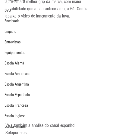
Deslocamento
apresenta o melhor grip da marca, com maior 
durabilidade que a sua antecessora, a G1. Confira 
DVD
abaixo o vídeo de lançamento da luva.
Encaixada
Enquete
Entrevistas
Equipamentos
Escola Alemã
Escola Americana
Escola Argentina
Escola Espanhola
Escola Francesa
Escola Inglesa
Veja também a análise do canal espanhol 
Escola Italiana
Soloporteros.