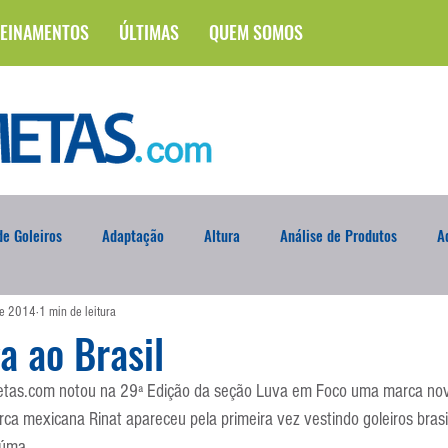
EINAMENTOS
ÚLTIMAS
QUEM SOMOS
e Goleiros
Adaptação
Altura
Análise de Produtos
A
de 2014
1 min de leitura
na
Brasileirão
Campus
Circuito Físico
Cobrança de F
a ao Brasil
Metas.com notou na 29ª Edição da seção Luva em Foco uma marca no
Curso
Defesa da Semana
Deslocamento
DVD
En
arca mexicana Rinat apareceu pela primeira vez vestindo goleiros brasi
iúma.