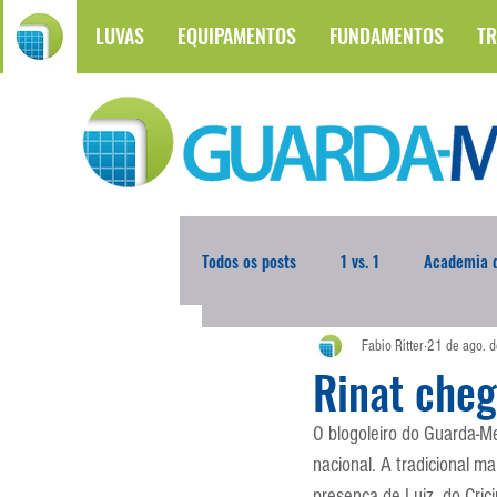
LUVAS
EQUIPAMENTOS
FUNDAMENTOS
TR
Todos os posts
1 vs. 1
Academia d
Fabio Ritter
21 de ago. 
Atualidades
Blogoleiro da Sema
Rinat cheg
O blogoleiro do Guarda-
Comunicação
Copa do Mundo
nacional. A tradicional m
presença de Luiz, do Cric