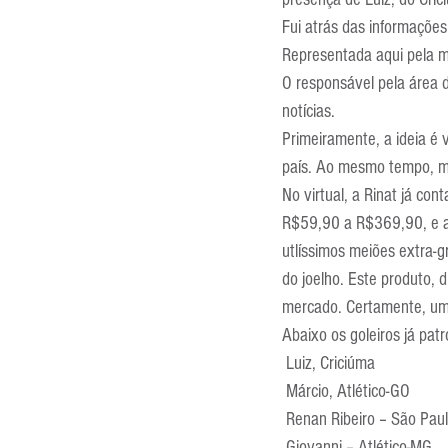
Entrevistas
Equipamentos
Fui atrás das informações
Representada aqui pela ma
O responsável pela área d
Escola Francesa
Escola Inglesa
notícias.
Primeiramente, a ideia é 
país. Ao mesmo tempo, mar
No virtual, a Rinat já cont
R$59,90 a R$369,90, e at
utlíssimos meiões extra-g
do joelho. Este produto,
mercado. Certamente, um
Abaixo os goleiros já pat
 Luiz, Criciúma
 Márcio, Atlético-GO
 Renan Ribeiro – São Pau
 Giovanni – Atlético-MG