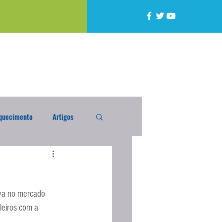
quecimento
Artigos
alta
Compra Exterior
va no mercado 
caixada
Enquete
leiros com a 