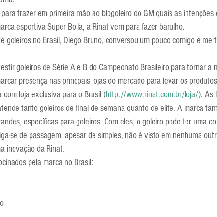
Escola Alemã
Escola Americana
Escola Argentina
Escola 
 para trazer em primeira mão ao blogoleiro do GM quais as intenções 
rca esportiva Super Bolla, a Rinat vem para fazer barulho.
e goleiros no Brasil, Diego Bruno, conversou um pouco comigo e me tr
vestir goleiros de Série A e B do Campeonato Brasileiro para tornar a
car presença nas princpais lojas do mercado para levar os produtos 
a com loja exclusiva para o Brasil (
http://www.rinat.com.br/loja/
). As 
ende tanto goleiros de final de semana quanto de elite. A marca ta
randes, específicas para goleiros. Com eles, o goleiro pode ter uma cob
 diga-se de passagem, apesar de simples, não é visto em nenhuma out
a inovação da Rinat.
rocinados pela marca no Brasil:
lo