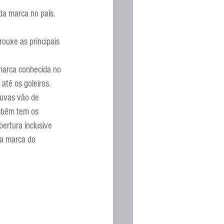
Espanhola
da marca no país. 
ouxe as principais 
 marca conhecida no 
até os goleiros.
luvas vão de 
mbém tem os 
ertura inclusive 
ra marca do 