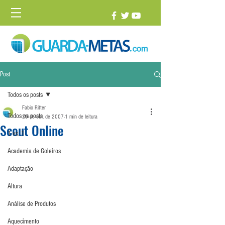
Post
Todos os posts
Fabio Ritter
Todos os posts
29 de out. de 2007
1 min de leitura
Scout Online
1 vs. 1
Academia de Goleiros
Adaptação
Altura
Análise de Produtos
Aquecimento