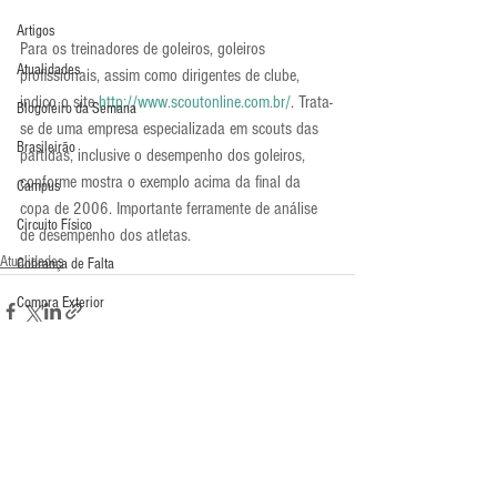
Artigos
Para os treinadores de goleiros, goleiros 
Atualidades
profissionais, assim como dirigentes de clube, 
indico o site 
http://www.scoutonline.com.br/
. Trata-
Blogoleiro da Semana
se de uma empresa especializada em scouts das 
Brasileirão
partidas, inclusive o desempenho dos goleiros, 
conforme mostra o exemplo acima da final da 
Campus
copa de 2006. Importante ferramente de análise 
Circuito Físico
de desempenho dos atletas.
Atualidades
Cobrança de Falta
Compra Exterior
Comunicação
Copa do Mundo
Curso
Comentários
Defesa da Semana