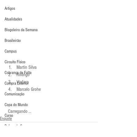
Artigos
Atualidades
Blogoleiro da Semana
Brasileirão
Campus
Circuito Físico
 Martin Silva 
Cobrança de Falta
 Rodrigo 
 Viafara 
Compra Exterior
 Marcelo Grohe 
Comunicação
Copa do Mundo
  Carregando ...
Curso
Enquete
Defesa da Semana