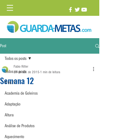
Post
Todos os posts
Fabio Ritter
Todos os posts
27 de abr. de 2015
1 min de leitura
Semana 12
1 vs. 1
Academia de Goleiros
Adaptação
Altura
Análise de Produtos
Aquecimento