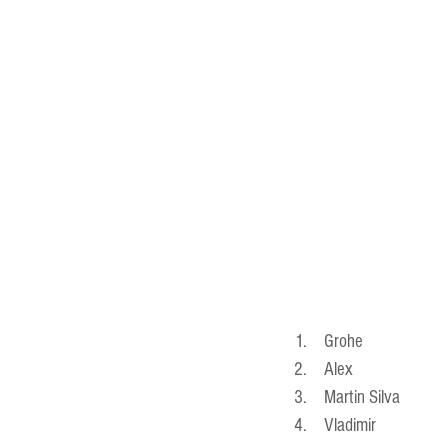
Entrevistas
Equipamentos
Escola Francesa
Escola Inglesa
 Grohe 
 Alex 
 Martin Silva 
 Vladimir 