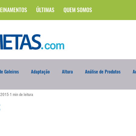
EINAMENTOS
ÚLTIMAS
QUEM SOMOS
e Goleiros
Adaptação
Altura
Análise de Produtos
A
e 2015
1 min de leitura
na
Brasileirão
Campus
Circuito Físico
Cobrança de F
3
Curso
Defesa da Semana
Deslocamento
DVD
En