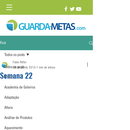
Post
Todos os posts
Fabio Ritter
Todos os posts
26 de jul. de 2015
1 min de leitura
Semana 22
1 vs. 1
Academia de Goleiros
Adaptação
Altura
Análise de Produtos
Aquecimento