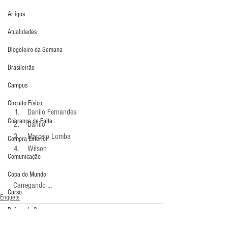
Artigos
Atualidades
Blogoleiro da Semana
Brasileirão
Campus
Circuito Físico
 Danilo Fernandes 
Cobrança de Falta
 Danilo 
 Marcelo Lomba 
Compra Exterior
 Wilson 
Comunicação
Copa do Mundo
  Carregando ...
Curso
Enquete
Defesa da Semana