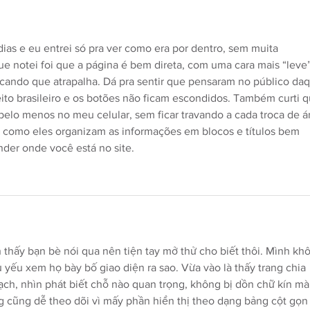
dias e eu entrei só pra ver como era por dentro, sem muita 
ue notei foi que a página é bem direta, com uma cara mais “leve”
ando que atrapalha. Dá pra sentir que pensaram no público daqu
ito brasileiro e os botões não ficam escondidos. Também curti q
elo menos no meu celular, sem ficar travando a cada troca de ár
a como eles organizam as informações em blocos e títulos bem 
der onde você está no site.
 thấy bạn bè nói qua nên tiện tay mở thử cho biết thôi. Mình kh
 yếu xem họ bày bố giao diện ra sao. Vừa vào là thấy trang chia 
ạch, nhìn phát biết chỗ nào quan trọng, không bị dồn chữ kín mà
g cũng dễ theo dõi vì mấy phần hiển thị theo dạng bảng cột gọn