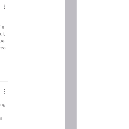
 e 
i, 
ue 
ea. 
ông 
n 
 