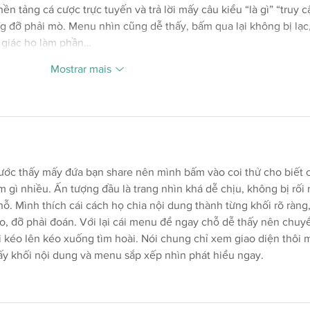
nền tảng cá cược trực tuyến và trả lời mấy câu kiểu “là gì” “truy c
g đỡ phải mò. Menu nhìn cũng dễ thấy, bấm qua lại không bị lạc,
m giác họ làm phần…
Mostrar mais
ước thấy mấy đứa bạn share nên mình bấm vào coi thử cho biết 
 gì nhiều. Ấn tượng đầu là trang nhìn khá dễ chịu, không bị rối 
ỗ. Mình thích cái cách họ chia nội dung thành từng khối rõ ràng,
ào, đỡ phải đoán. Với lại cái menu để ngay chỗ dễ thấy nên chuy
 kéo lên kéo xuống tìm hoài. Nói chung chỉ xem giao diện thôi 
ấy khối nội dung và menu sắp xếp nhìn phát hiểu ngay.