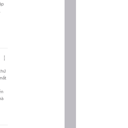
ập 
 
chứ 
mắt 
 
ển 
mà 