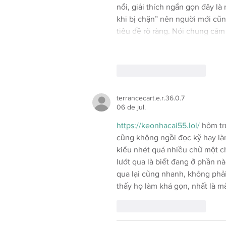
nổi, giải thích ngắn gọn đây là 
khi bị chặn” nên người mới cũn
tiêu đề rõ ràng. Nói chung cả
Curtir
Responder
terrancecart.e.r.36.0.7
06 de jul.
https://keonhacai55.lol/
 hôm tr
cũng không ngồi đọc kỹ hay làm
kiểu nhét quá nhiều chữ một ch
lướt qua là biết đang ở phần n
qua lại cũng nhanh, không phải
thấy họ làm khá gọn, nhất là m
Curtir
Responder