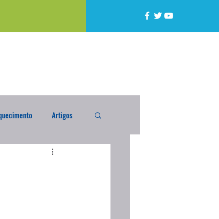
quecimento
Artigos
alta
Compra Exterior
caixada
Enquete