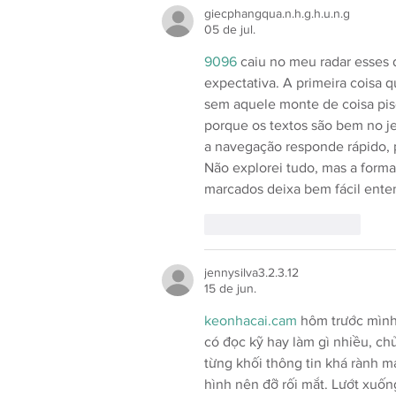
giecphangqua.n.h.g.h.u.n.g
05 de jul.
9096
 caiu no meu radar esses 
expectativa. A primeira coisa q
sem aquele monte de coisa pisc
porque os textos são bem no je
a navegação responde rápido, p
Não explorei tudo, mas a form
marcados deixa bem fácil enten
Curtir
Responder
jennysilva3.2.3.12
15 de jun.
keonhacai.cam
 hôm trước mình
có đọc kỹ hay làm gì nhiều, chủ
từng khối thông tin khá rành m
hình nên đỡ rối mắt. Lướt xuốn