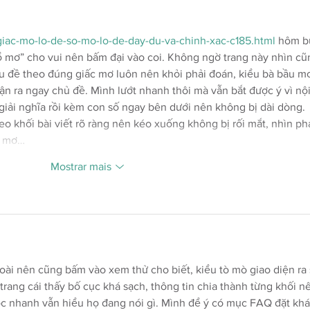
-giac-mo-lo-de-so-mo-lo-de-day-du-va-chinh-xac-c185.html
 hôm b
ổ mơ” cho vui nên bấm đại vào coi. Không ngờ trang này nhìn cũ
iêu đề theo đúng giấc mơ luôn nên khỏi phải đoán, kiểu bà bầu m
ận ra ngay chủ đề. Mình lướt nhanh thôi mà vẫn bắt được ý vì nội
iải nghĩa rồi kèm con số ngay bên dưới nên không bị dài dòng. 
eo khối bài viết rõ ràng nên kéo xuống không bị rối mắt, nhìn phá
c mơ…
Mostrar mais
oài nên cũng bấm vào xem thử cho biết, kiểu tò mò giao diện ra 
trang cái thấy bố cục khá sạch, thông tin chia thành từng khối n
ọc nhanh vẫn hiểu họ đang nói gì. Mình để ý có mục FAQ đặt khá