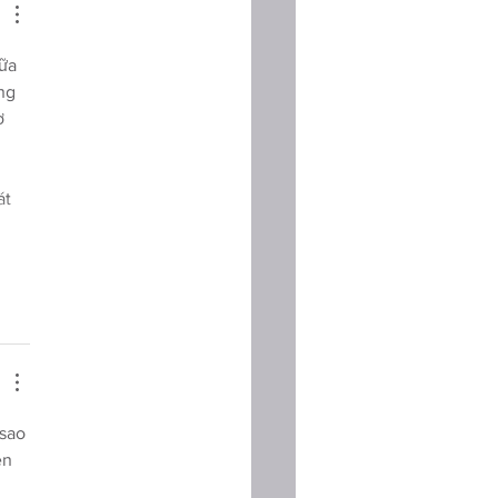
ữa 
ng 
ơ 
 
t 
sao 
ên 
 