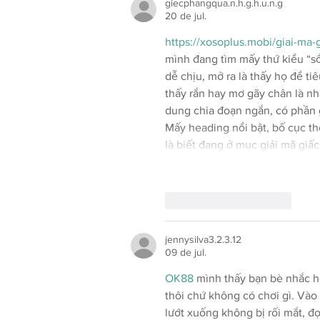
giecphangqua.n.h.g.h.u.n.g
20 de jul.
https://xosoplus.mobi/giai-ma
mình đang tìm mấy thứ kiểu “s
dễ chịu, mở ra là thấy họ để t
thấy rắn hay mơ gãy chân là nh
dung chia đoạn ngắn, có phần g
Mấy heading nổi bật, bố cục th
là biết đang ở mục giải mã giấ
Curtir
Responder
jennysilva3.2.3.12
09 de jul.
OK88
 mình thấy bạn bè nhắc h
thôi chứ không có chơi gì. Vào 
lướt xuống không bị rối mắt, đ