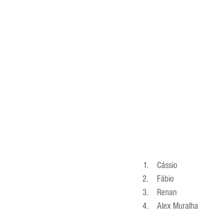
Entrevistas
Equipamentos
Escola Francesa
Escola Inglesa
 Cássio 
 Fábio 
 Renan 
 Alex Muralha 