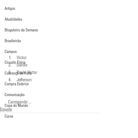
Artigos
Atualidades
Blogoleiro da Semana
Brasileirão
Campus
 Victor 
Circuito Físico
 Danilo 
 Paulo Victor 
Cobrança de Falta
 Jefferson 
Compra Exterior
Comunicação
  Carregando ...
Copa do Mundo
Enquete
Curso
Defesa da Semana