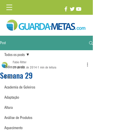
Post
Todos os posts
Fabio Ritter
Todos os posts
21 de out. de 2014
1 min de leitura
Semana 29
1 vs. 1
Academia de Goleiros
Adaptação
Altura
Análise de Produtos
Aquecimento