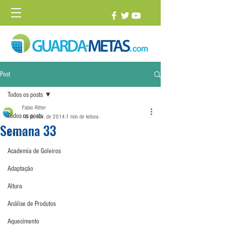
Post
Todos os posts
Fabio Ritter
Todos os posts
16 de nov. de 2014
1 min de leitura
Semana 33
1 vs. 1
Academia de Goleiros
Adaptação
Altura
Análise de Produtos
Aquecimento