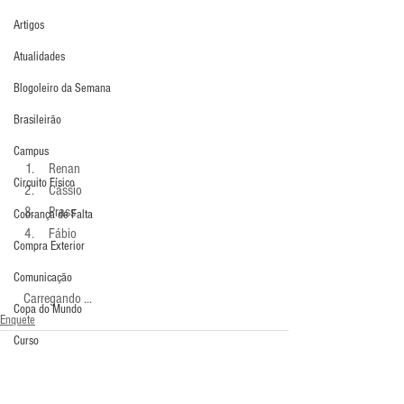
Artigos
Atualidades
Blogoleiro da Semana
Brasileirão
Campus
 Renan 
Circuito Físico
 Cássio 
 Prass 
Cobrança de Falta
 Fábio 
Compra Exterior
Comunicação
  Carregando ...
Copa do Mundo
Enquete
Curso
Defesa da Semana