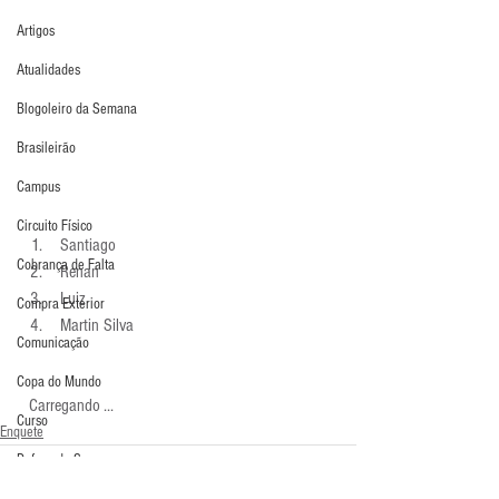
Artigos
Atualidades
Blogoleiro da Semana
Brasileirão
Campus
Circuito Físico
 Santiago 
Cobrança de Falta
 Renan 
 Luiz 
Compra Exterior
 Martin Silva 
Comunicação
Copa do Mundo
  Carregando ...
Curso
Enquete
Defesa da Semana