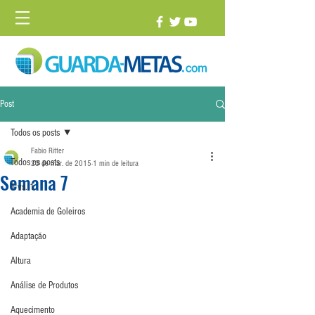
Post
Todos os posts
Fabio Ritter
Todos os posts
23 de mar. de 2015
1 min de leitura
Semana 7
1 vs. 1
Academia de Goleiros
Adaptação
Altura
Análise de Produtos
Aquecimento