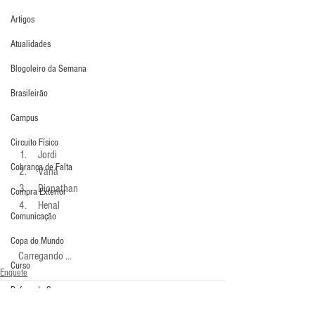
Artigos
Atualidades
Blogoleiro da Semana
Brasileirão
Campus
Circuito Físico
 Jordi 
Cobrança de Falta
 Vaná 
 Dionathan 
Compra Exterior
 Henal 
Comunicação
Copa do Mundo
  Carregando ...
Curso
Enquete
Defesa da Semana