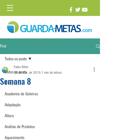
Post
Todos os posts
Fabio Ritter
Todos os posts
30 de mar. de 2015
1 min de leitura
Semana 8
1 vs. 1
Academia de Goleiros
Adaptação
Altura
Análise de Produtos
Aquecimento