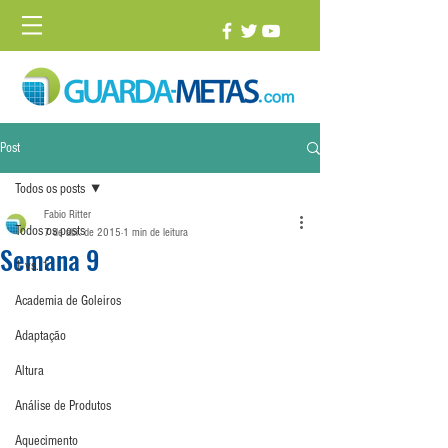
Post
Todos os posts
Fabio Ritter
Todos os posts
7 de abr. de 2015
1 min de leitura
Semana 9
1 vs. 1
Academia de Goleiros
Adaptação
Altura
Análise de Produtos
Aquecimento