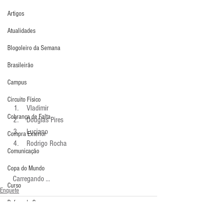
Artigos
Atualidades
Blogoleiro da Semana
Brasileirão
Campus
Circuito Físico
 Vladimir 
Cobrança de Falta
 Douglas Pires 
 Luciano 
Compra Exterior
 Rodrigo Rocha 
Comunicação
Copa do Mundo
  Carregando ...
Curso
Enquete
Defesa da Semana