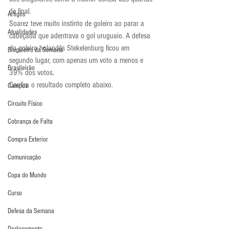
de final.
Artigos
Soarez teve muito instinto de goleiro ao parar a 
Atualidades
cabeçada que adentrava o gol uruguaio. A defesa 
do goleiro holandês Stekelenburg ficou em 
Blogoleiro da Semana
segundo lugar, com apenas um voto a menos e 
Brasileirão
39% dos votos.
Confira o resultado completo abaixo.
Campus
Circuito Físico
Cobrança de Falta
Compra Exterior
Comunicação
Copa do Mundo
Curso
Defesa da Semana