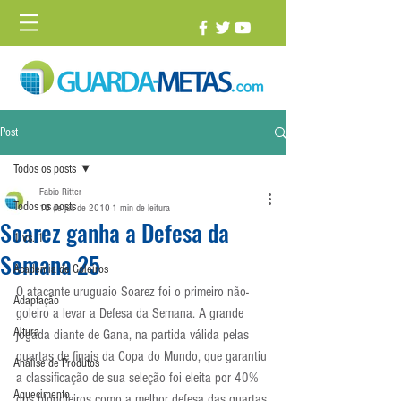
Post
Todos os posts
Fabio Ritter
Todos os posts
10 de jul. de 2010
1 min de leitura
Soarez ganha a Defesa da
1 vs. 1
Semana 25
Academia de Goleiros
O atacante uruguaio Soarez foi o primeiro não-
Adaptação
goleiro a levar a Defesa da Semana. A grande 
Altura
jogada diante de Gana, na partida válida pelas 
quartas de finais da Copa do Mundo, que garantiu 
Análise de Produtos
a classificação de sua seleção foi eleita por 40% 
Aquecimento
dos blogoleiros como a melhor defesa das quartas 