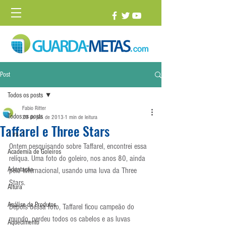
Post
Todos os posts
Fabio Ritter
Todos os posts
29 de jun. de 2013
1 min de leitura
Taffarel e Three Stars
1 vs. 1
Ontem pesquisando sobre Taffarel, encontrei essa 
Academia de Goleiros
relíqua. Uma foto do goleiro, nos anos 80, ainda 
Adaptação
pelo Internacional, usando uma luva da Three 
Stars.
Altura
Análise de Produtos
Depois dessa foto, Taffarel ficou campeão do 
mundo, perdeu todos os cabelos e as luvas 
Aquecimento