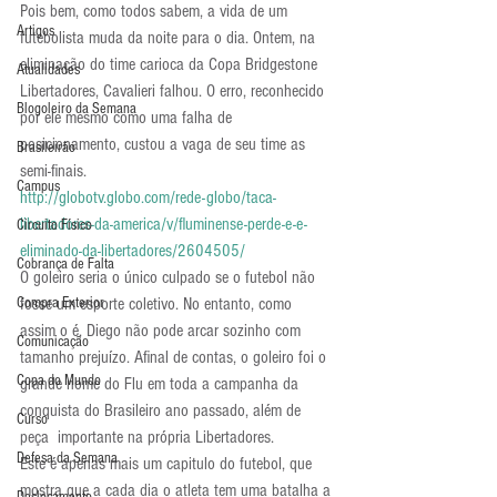
Pois bem, como todos sabem, a vida de um 
Artigos
futebolista muda da noite para o dia. Ontem, na 
eliminação do time carioca da Copa Bridgestone 
Atualidades
Libertadores, Cavalieri falhou. O erro, reconhecido 
Blogoleiro da Semana
por ele mesmo como uma falha de 
posicionamento, custou a vaga de seu time as 
Brasileirão
semi-finais. 
Campus
http://globotv.globo.com/rede-globo/taca-
libertadores-da-america/v/fluminense-perde-e-e-
Circuito Físico
eliminado-da-libertadores/2604505/
Cobrança de Falta
O goleiro seria o único culpado se o futebol não 
Compra Exterior
fosse um esporte coletivo. No entanto, como 
assim o é, Diego não pode arcar sozinho com 
Comunicação
tamanho prejuízo. Afinal de contas, o goleiro foi o 
Copa do Mundo
grande nome do Flu em toda a campanha da 
conquista do Brasileiro ano passado, além de 
Curso
peça  importante na própria Libertadores. 
Defesa da Semana
Este é apenas mais um capitulo do futebol, que 
mostra que a cada dia o atleta tem uma batalha a 