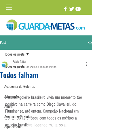
Post
Todos os posts
Fabio Ritter
Todos os posts
30 de mai. de 2013
1 min de leitura
Todos falham
1 vs. 1
Academia de Goleiros
Adaptação
Nenhum goleiro brasileiro vivia um momento tão 
positivo na carreira como Diego Cavalieri, do 
Altura
Fluminense, até ontem. Campeão Nacional em 
Análise de Produtos
2012, DC12 chegou com todos os méritos a 
seleção brasileira, jogando muita bola.
Aquecimento