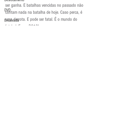
Deslocamento
ser ganha. E batalhas vencidas no passado não 
DVD
contam nada na batalha de hoje. Caso perca, é 
uma derrota. E pode ser fatal. É o mundo do 
Encaixada
futebol. Força DC12!
Enquete
Atualidades
Entrevistas
Equipamentos
Escola Alemã
Escola Americana
Escola Argentina
Comentários
Escola Espanhola
Escola Francesa
Escreva um comentário
Escola Inglesa
Escola Italiana