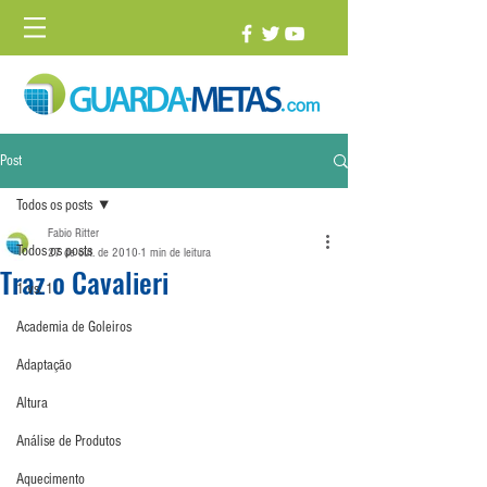
Post
Todos os posts
Fabio Ritter
Todos os posts
27 de out. de 2010
1 min de leitura
Traz o Cavalieri
1 vs. 1
Academia de Goleiros
Adaptação
Altura
Análise de Produtos
Aquecimento