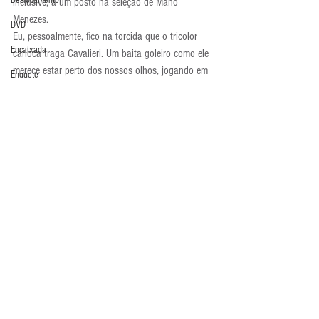
Deslocamento
inclusive, a um posto na seleção de Mano 
Menezes.
DVD
Eu, pessoalmente, fico na torcida que o tricolor 
Encaixada
carioca traga Cavalieri. Um baita goleiro como ele 
merece estar perto dos nossos olhos, jogando em 
Enquete
gramados brasileiros.
Entrevistas
Atualidades
Equipamentos
Escola Alemã
Escola Americana
Escola Argentina
Escola Espanhola
Comentários
Escola Francesa
Escola Inglesa
Escreva um comentário
Escola Italiana