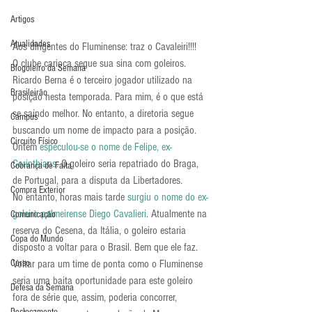
Artigos
Atualidades
Aos dirigentes do Fluminense: traz o Cavaleiri!!!!
O clube carioca segue sua sina com goleiros. 
Blogoleiro da Semana
Ricardo Berna é o terceiro jogador utilizado na 
Brasileirão
posição nesta temporada. Para mim, é o que está 
se saindo melhor. No entanto, a diretoria segue 
Campus
buscando um nome de impacto para a posição.
Circuito Físico
Ontem 
especulou-se o nome de Felipe, ex-
Corinthians
. O goleiro seria repatriado do Braga, 
Cobrança de Falta
de Portugal, para a disputa da Libertadores.
Compra Exterior
No entanto, horas mais tarde 
surgiu o nome do ex-
goleiro palmeirense Diego Cavalieri
. Atualmente na 
Comunicação
reserva do Cesena, da Itália, o goleiro estaria 
Copa do Mundo
disposto a voltar para o Brasil. Bem que ele faz. 
Curso
Voltar para um time de ponta como o Fluminense 
seria uma baita oportunidade para este goleiro 
Defesa da Semana
fora de série que, assim, poderia concorrer, 