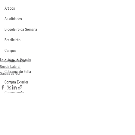
Artigos
Atualidades
Blogoleiro da Semana
Brasileirão
Campus
Exercícios de Reação
Circuito Físico
Queda Lateral
Cobrança de Falta
Saídas de Gol
Compra Exterior
Comunicação
Copa do Mundo
Curso
Defesa da Semana
Comentários