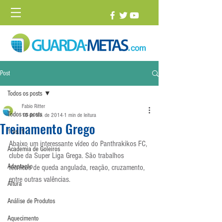
Post
Todos os posts
Fabio Ritter
Todos os posts
10 de fev. de 2014
1 min de leitura
Treinamento Grego
1 vs. 1
Abaixo um interessante vídeo do Panthrakikos FC, 
Academia de Goleiros
clube da Super Liga Grega. São trabalhos 
Adaptação
técnicos de queda angulada, reação, cruzamento, 
entre outras valências.
Altura
Análise de Produtos
Aquecimento