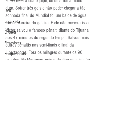
Deslocamento
como toda a sua equipe, de uma foma muito 
dura. Sofrer três gols e não poder chegar a tão 
DVD
sonhada final do Mundial foi um balde de água 
Encaixada
fria na carreira do goleiro. E ele não merecia isso.
Victor salvou o famoso pênalti diante do Tijuana 
Enquete
aos 47 minutos do segundo tempo. Salvou mais 
Entrevistas
outros pênaltis nas semi-finais e final da 
Libertadores. Fora os milagres durante os 90 
Equipamentos
minutos. No Marrocos, quis o destino que ele não 
Escola Alemã
tivesse esse desfecho. Uma pena. Victor merecia 
muito.
Escola Americana
Atualidades
Escola Argentina
Escola Espanhola
Escola Francesa
Escola Inglesa
Escola Italiana
Comentários