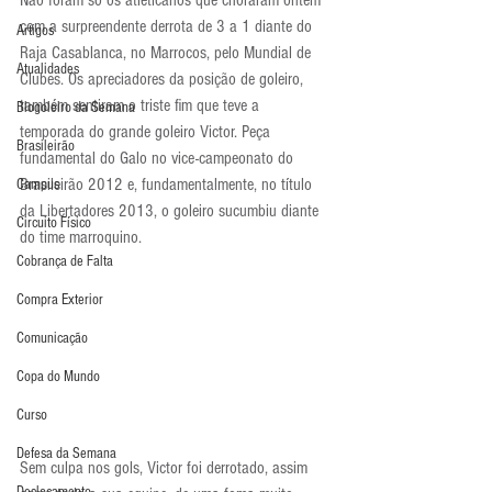
Não foram só os atleticanos que choraram ontem 
com a surpreendente derrota de 3 a 1 diante do 
Artigos
Raja Casablanca, no Marrocos, pelo Mundial de 
Atualidades
Clubes. Os apreciadores da posição de goleiro, 
também sentiram o triste fim que teve a 
Blogoleiro da Semana
temporada do grande goleiro Victor. Peça 
Brasileirão
fundamental do Galo no vice-campeonato do 
Brasileirão 2012 e, fundamentalmente, no título 
Campus
da Libertadores 2013, o goleiro sucumbiu diante 
Circuito Físico
do time marroquino.
Cobrança de Falta
Compra Exterior
Comunicação
Copa do Mundo
Curso
Defesa da Semana
Sem culpa nos gols, Victor foi derrotado, assim 