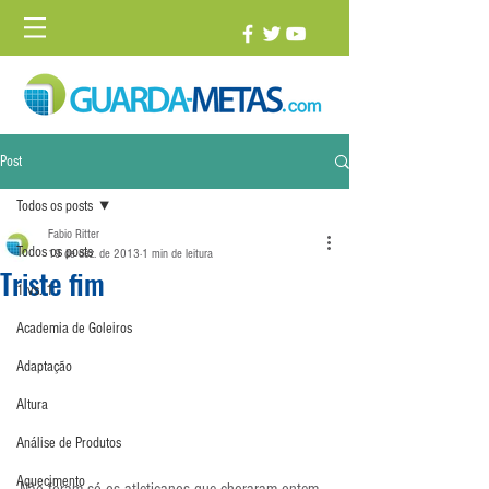
Post
Todos os posts
Fabio Ritter
Todos os posts
19 de dez. de 2013
1 min de leitura
Triste fim
1 vs. 1
Academia de Goleiros
Adaptação
Altura
Análise de Produtos
Aquecimento