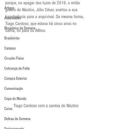
porque, no apagar das luzes de 2016, o então 
Artigos
goleiro do Náutico, Júlio César, acertou a sua 
transferência para o arqui-rival. Da mesma forma, 
Atualidades
Tiago Cardoso, que estava há cinco anos no 
Blogoleiro da Semana
Santa, foi para os Aflitos.
Brasileirão
Campus
Circuito Físico
Cobrança de Falta
Compra Exterior
Comunicação
Copa do Mundo
Tiago Cardoso com a camisa do Náutico
Curso
Defesa da Semana