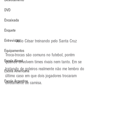
Deslocamento
DVD
Encaixada
Enquete
Entrevistas
Júlio César treinando pelo Santa Cruz
Equipamentos
Troca-trocas são comuns no futebol, porém 
Escola Alemã
quando envolvem times rivais nem tanto. Em se 
tratando de goleiros realmente não me lembro do 
Escola Americana
último caso em que dois jogadores trocaram 
Escola Argentina
diretamente de camisa.
Será uma pimenta a mais no grande clássico 
Escola Espanhola
pernambucano nesta temporada!
Escola Francesa
Últimos Destaques
Notícias
Escola Inglesa
Atualidades
Escola Italiana