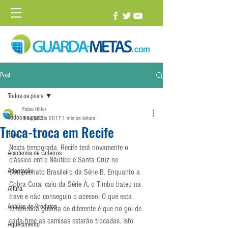
Post
Todos os posts
Fabio Ritter
Todos os posts
9 de jan. de 2017
1 min de leitura
Troca-troca em Recife
1 vs. 1
Nesta temporada, Recife terá novamente o 
Academia de Goleiros
clássico entre Náutico e Santa Cruz no 
Adaptação
Campeonato Brasileiro da Série B. Enquanto a 
Cobra Coral caiu da Série A, o Timbu bateu na 
Altura
trave e não conseguiu o acesso. O que esta 
Análise de Produtos
temporada guarda de diferente é que no gol de 
cada time as camisas estarão trocadas. Isto 
Aquecimento