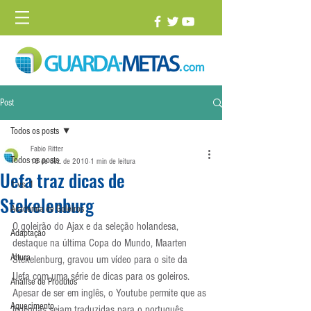
Post
Todos os posts
Fabio Ritter
Todos os posts
18 de dez. de 2010
1 min de leitura
Uefa traz dicas de
1 vs. 1
Stekelenburg
Academia de Goleiros
O goleirão do Ajax e da seleção holandesa, 
Adaptação
destaque na última Copa do Mundo, Maarten 
Altura
Stekelenburg, gravou um vídeo para o site da 
Uefa com uma série de dicas para os goleiros.
Análise de Produtos
Apesar de ser em inglês, o Youtube permite que as 
Aquecimento
legendas sejam traduzidas para o português. 