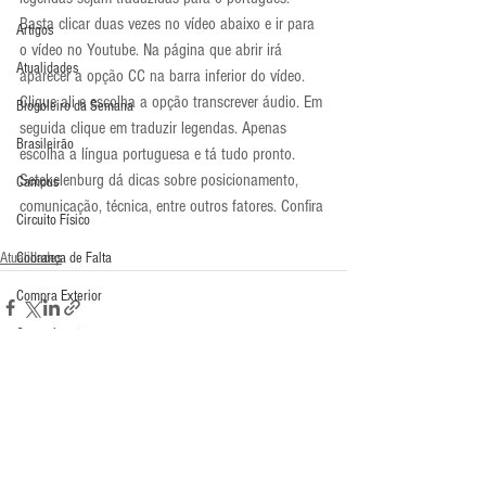
Basta clicar duas vezes no vídeo abaixo e ir para 
Artigos
o vídeo no Youtube. Na página que abrir irá 
Atualidades
aparecer a opção CC na barra inferior do vídeo. 
Clique ali e escolha a opção transcrever áudio. Em 
Blogoleiro da Semana
seguida clique em traduzir legendas. Apenas 
Brasileirão
escolha a língua portuguesa e tá tudo pronto.
Setekelenburg dá dicas sobre posicionamento, 
Campus
comunicação, técnica, entre outros fatores. Confira
Circuito Físico
Atualidades
Cobrança de Falta
Compra Exterior
Comunicação
Copa do Mundo
Curso
Comentários
Defesa da Semana