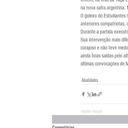
Entrevistas
Equipamentos
na nova safra argentina: 
O goleiro do Estudiantes
anteriores compatriotas, 
Escola Francesa
Escola Inglesa
Durante a partida execut
Sua intervenção mais difíc
corajoso e não teve medo 
ainda boas saídas pelo a
últimas convocações de M
Atualidades
Comentários