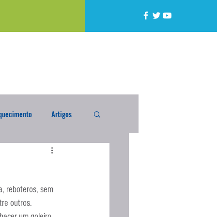
quecimento
Artigos
alta
Compra Exterior
a, reboteros, sem 
caixada
Enquete
re outros.
hecer um goleiro 