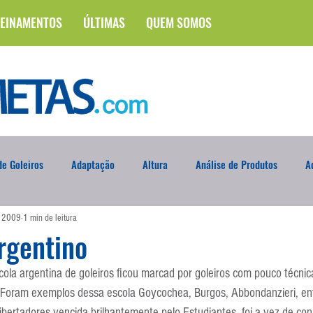
EINAMENTOS
ÚLTIMAS
QUEM SOMOS
e Goleiros
Adaptação
Altura
Análise de Produtos
A
e 2009
1 min de leitura
na
Brasileirão
Campus
Circuito Físico
Cobrança de F
rgentino
ola argentina de goleiros ficou marcad por goleiros com pouco técnic
Curso
Defesa da Semana
Deslocamento
DVD
En
 Foram exemplos dessa escola Goycochea, Burgos, Abbondanzieri, ent
ibertadores vencida brilhantemente pelo Estudiantes, foi a vez de con