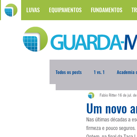
LUVAS
EQUIPAMENTOS
FUNDAMENTOS
TR
Todos os posts
1 vs. 1
Academia d
Fabio Ritter
16 de jul. d
Atualidades
Blogoleiro da Sema
Um novo a
Nas últimas décadas a esc
Comunicação
Copa do Mundo
firmeza e pouco seguros.
Ontem, na final da Taça L