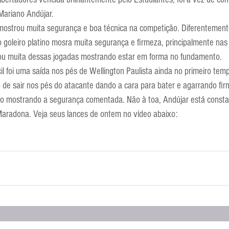
Escola Alemã
Escola Americana
Escola Argentina
Escola 
Mariano Andújar.
 mostrou muita segurança e boa técnica na competição. Diferentement
o goleiro platino mosra muita segurança e firmeza, principalmente nas
ou muita dessas jogadas mostrando estar em forma no fundamento.
il foi uma saída nos pés de Wellington Paulista ainda no primeiro tempo
de sair nos pés do atacante dando a cara para bater e agarrando firm
lto mostrando a segurança comentada. Não à toa, Andújar está const
aradona. Veja seus lances de ontem no vídeo abaixo: