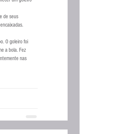
Espanhola
e de seus 
 encaixadas. 
. O goleiro foi 
e a bola. Fez 
antemente nas 