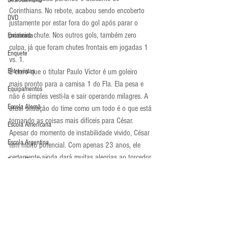
Deslocamento
Corinthians. No rebote, acabou sendo encoberto 
DVD
justamente por estar fora do gol após parar o 
primeiro chute. Nos outros gols, também zero 
Encaixada
culpa, já que foram chutes frontais em jogadas 1 
Enquete
vs. 1.
Entrevistas
É claro que o titular Paulo Victor é um goleiro 
mais pronto para a camisa 1 do Fla. Ela pesa e 
Equipamentos
não é simples vesti-la e sair operando milagres. A 
Escola Alemã
atual situação do time como um todo é o que está 
tornando as coisas mais difíceis para César.
Escola Americana
Apesar do momento de instabilidade vivido, César 
Escola Argentina
tem muito potencial. Com apenas 23 anos, ele 
certamente ainda dará muitas alegrias ao torcedor 
Escola Espanhola
do Flamengo. Essa fase ruim da equipe, no 
Escola Francesa
entanto, certamente não passa pelo goleiro. Vaia-
lo é uma tremenda injustiça.
Escola Inglesa
Atualidades
Escola Italiana
Últimos Destaques