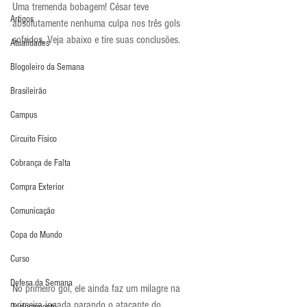
Uma tremenda bobagem! César teve 
Artigos
absolutamente nenhuma culpa nos três gols 
sofridos. Veja abaixo e tire suas conclusões.
Atualidades
Blogoleiro da Semana
Brasileirão
Campus
Circuito Físico
Cobrança de Falta
Compra Exterior
Comunicação
Copa do Mundo
Curso
Defesa da Semana
No primeiro gol, ele ainda faz um milagre na 
primeira jogada parando o atacante do 