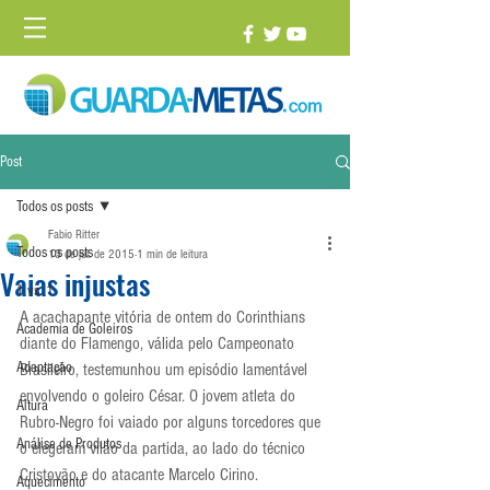
Post
Todos os posts
Fabio Ritter
Todos os posts
13 de jul. de 2015
1 min de leitura
Vaias injustas
1 vs. 1
A acachapante vitória de ontem do Corinthians 
Academia de Goleiros
diante do Flamengo, válida pelo Campeonato 
Adaptação
Brasileiro, testemunhou um episódio lamentável 
envolvendo o goleiro César. O jovem atleta do 
Altura
Rubro-Negro foi vaiado por alguns torcedores que 
Análise de Produtos
o elegeram vilão da partida, ao lado do técnico 
Cristovão e do atacante Marcelo Cirino.
Aquecimento