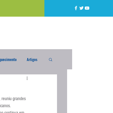
quecimento
Artigos
alta
Compra Exterior
, reuniu grandes 
caixada
Enquete
icanos.
nho continua em 