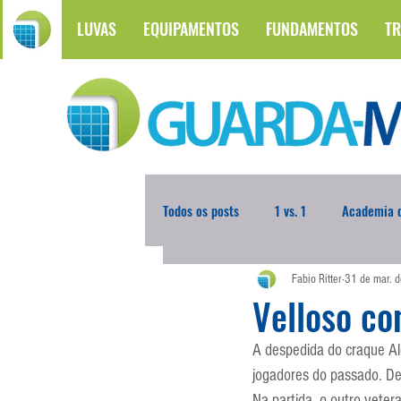
LUVAS
EQUIPAMENTOS
FUNDAMENTOS
TR
Todos os posts
1 vs. 1
Academia d
Fabio Ritter
31 de mar. 
Atualidades
Blogoleiro da Sema
Velloso co
A despedida do craque Ale
Comunicação
Copa do Mundo
jogadores do passado. Den
Na partida, o outro veter