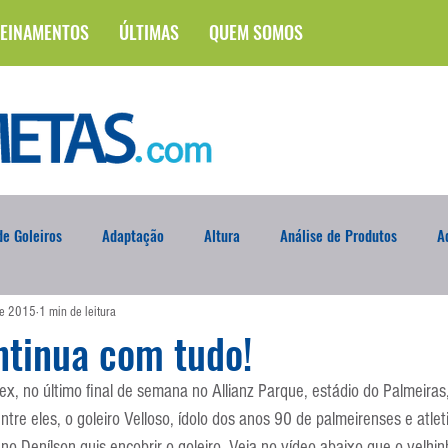
EINAMENTOS
ÚLTIMAS
QUEM SOMOS
e Goleiros
Adaptação
Altura
Análise de Produtos
A
de 2015
1 min de leitura
na
Brasileirão
Campus
Circuito Físico
Cobrança de F
ntinua com tudo!
x, no último final de semana no Allianz Parque, estádio do Palmeiras
Curso
Defesa da Semana
Deslocamento
DVD
En
tre eles, o goleiro Velloso, ídolo dos anos 90 de palmeirenses e atlet
ano Denílson quis encobrir o goleiro. Veja no vídeo abaixo que o velhi