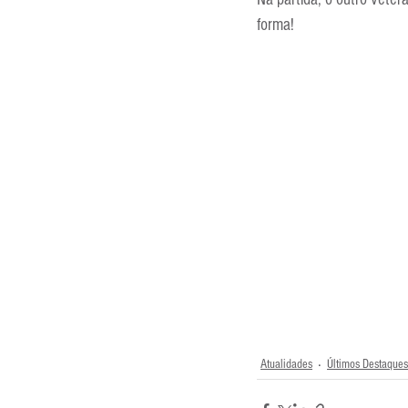
Entrevistas
Equipamentos
forma!
Escola Francesa
Escola Inglesa
Atualidades
Últimos Destaques