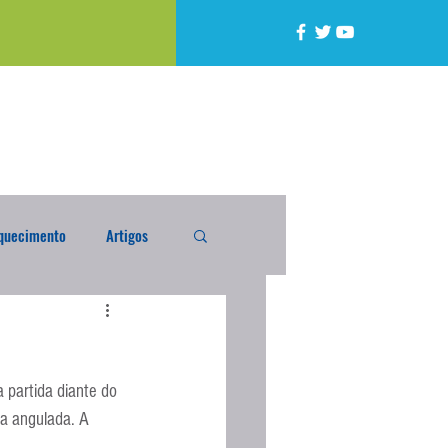
quecimento
Artigos
alta
Compra Exterior
 partida diante do 
caixada
Enquete
a angulada. A 