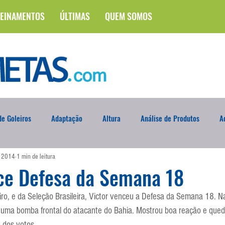
EINAMENTOS
ÚLTIMAS
QUEM SOMOS
e Goleiros
Adaptação
Altura
Análise de Produtos
A
e 2014
1 min de leitura
na
Brasileirão
Campus
Circuito Físico
Cobrança de F
nce Defesa da Semana 18
eiro, e da Seleção Brasileira, Victor venceu a Defesa da Semana 18. Na
Curso
Defesa da Semana
Deslocamento
DVD
En
u uma bomba frontal do atacante do Bahia. Mostrou boa reação e qued
 dos votos.