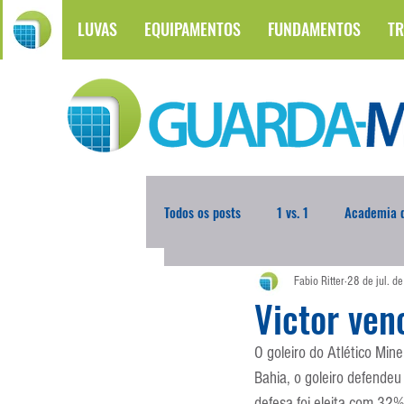
LUVAS
EQUIPAMENTOS
FUNDAMENTOS
TR
Todos os posts
1 vs. 1
Academia d
Fabio Ritter
28 de jul. d
Atualidades
Blogoleiro da Sema
Victor ve
O goleiro do Atlético Min
Comunicação
Copa do Mundo
Bahia, o goleiro defende
defesa foi eleita com 32%