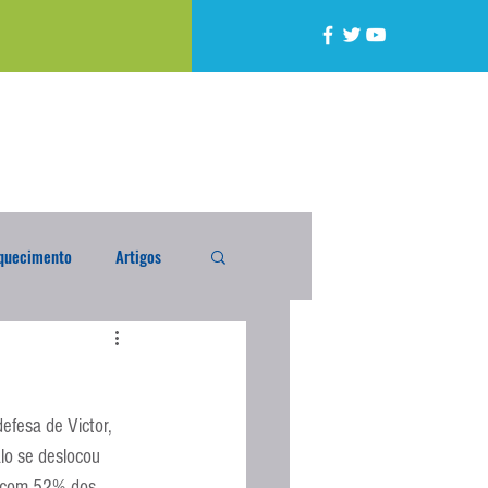
quecimento
Artigos
alta
Compra Exterior
efesa de Victor, 
caixada
Enquete
alo se deslocou 
a com 52% dos 