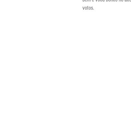
Entrevistas
Equipamentos
votos.
Escola Francesa
Escola Inglesa