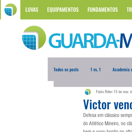
LUVAS
EQUIPAMENTOS
FUNDAMENTOS
TR
Todos os posts
1 vs. 1
Academia d
Fabio Ritter
15 de mar. 
Atualidades
Blogoleiro da Sema
Victor ve
Defesa em clássico sempre
Comunicação
Copa do Mundo
do Atlético Mineiro, no c
bem e voou bonito no alto