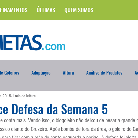
EINAMENTOS
ÚLTIMAS
QUEM SOMOS
e Goleiros
Adaptação
Altura
Análise de Produtos
A
de 2015
1 min de leitura
na
Brasileirão
Campus
Circuito Físico
Cobrança de F
nce Defesa da Semana 5
 conta mais. Vendo isso, o blogoleiro não deixou de pesar a grande d
Curso
Defesa da Semana
Deslocamento
DVD
En
lássico diante do Cruzeiro. Após bomba de fora da área, o goleiro do G
 para tirar com a mão de canto esquerda o perigo. A defesa foi eleit