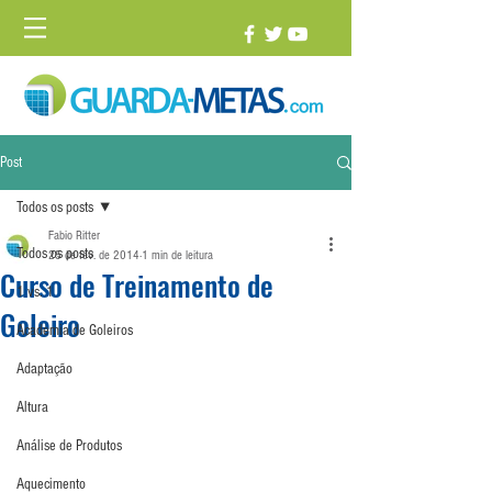
Post
Todos os posts
Fabio Ritter
Todos os posts
25 de fev. de 2014
1 min de leitura
Curso de Treinamento de
1 vs. 1
Goleiro
Academia de Goleiros
Adaptação
Altura
Análise de Produtos
Aquecimento