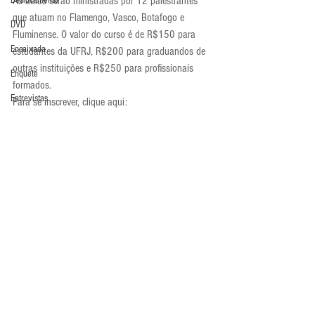
As aulas serão ministradas por 12 palestrantes 
Deslocamento
que atuam no Flamengo, Vasco, Botafogo e 
DVD
Fluminense. O valor do curso é de R$150 para 
Encaixada
estudantes da UFRJ, R$200 para graduandos de 
outras instituições e R$250 para profissionais 
Enquete
formados.
Entrevistas
Para se inscrever, clique aqui: 
http://bit.ly/1dqERmN
Equipamentos
Curso
Escola Alemã
Treinamento de goleiro
Escola Americana
Escola Argentina
Escola Espanhola
Escola Francesa
Escola Inglesa
Comentários
Escola Italiana