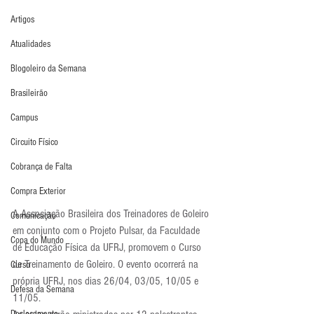
Artigos
Atualidades
Blogoleiro da Semana
Brasileirão
Campus
Circuito Físico
Cobrança de Falta
Compra Exterior
A Associação Brasileira dos Treinadores de Goleiro 
Comunicação
em conjunto com o Projeto Pulsar, da Faculdade 
Copa do Mundo
de Educação Física da UFRJ, promovem o Curso 
de Treinamento de Goleiro. O evento ocorrerá na 
Curso
própria UFRJ, nos dias 26/04, 03/05, 10/05 e 
Defesa da Semana
11/05.