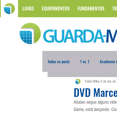
LUVAS
EQUIPAMENTOS
FUNDAMENTOS
TR
Todos os posts
1 vs. 1
Academia d
Fabio Ritter
2 de out. de
Atualidades
Blogoleiro da Sema
DVD Marce
Abaixo segue alguns víde
Comunicação
Copa do Mundo
Gama, está lançando. Con