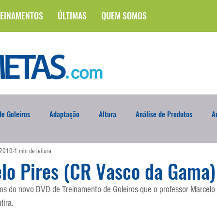
EINAMENTOS
ÚLTIMAS
QUEM SOMOS
e Goleiros
Adaptação
Altura
Análise de Produtos
A
 2010
1 min de leitura
na
Brasileirão
Campus
Circuito Físico
Cobrança de F
lo Pires (CR Vasco da Gama)
os do novo DVD de Treinamento de Goleiros que o professor Marcelo 
Curso
Defesa da Semana
Deslocamento
DVD
En
fira.