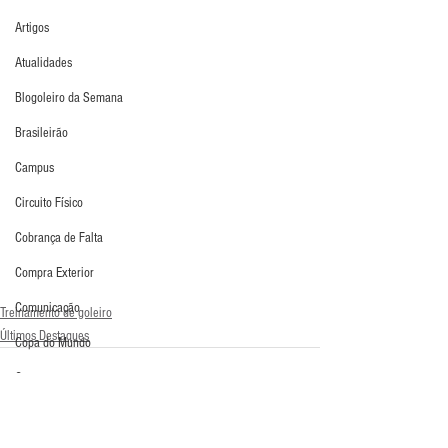
Artigos
Atualidades
Blogoleiro da Semana
Brasileirão
Campus
Circuito Físico
Cobrança de Falta
Compra Exterior
Comunicação
Treinamento de goleiro
Últimos Destaques
Copa do Mundo
Curso
Defesa da Semana