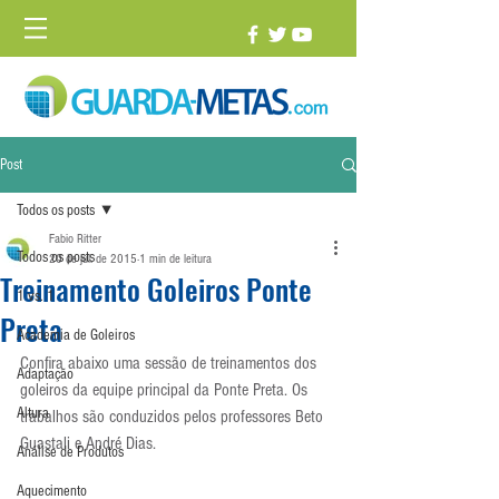
Post
Todos os posts
Fabio Ritter
Todos os posts
20 de jul. de 2015
1 min de leitura
Treinamento Goleiros Ponte
1 vs. 1
Preta
Academia de Goleiros
Confira abaixo uma sessão de treinamentos dos 
Adaptação
goleiros da equipe principal da Ponte Preta. Os 
Altura
trabalhos são conduzidos pelos professores Beto 
Guastali e André Dias.
Análise de Produtos
Aquecimento