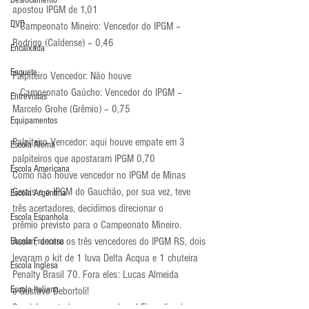
Deslocamento
apostou IPGM de 1,01
DVD
– Campeonato Mineiro: Vencedor do IPGM – 
Rodrigo (Caldense) – 0,46
Encaixada
Enquete
Palpiteiro Vencedor: Não houve
– Campeonato Gaúcho: Vencedor do IPGM – 
Entrevistas
Marcelo Grohe (Grêmio) – 0,75
Equipamentos
Palpiteiro Vencedor: aqui houve empate em 3 
Escola Alemã
palpiteiros que apostaram IPGM 0,70
Escola Americana
Como não houve vencedor no IPGM de Minas 
Gerais e o IPGM do Gauchão, por sua vez, teve 
Escola Argentina
três acertadores, decidimos direcionar o 
Escola Espanhola
prêmio previsto para o Campeonato Mineiro. 
Assim, dentre os três vencedores do IPGM RS, dois 
Escola Francesa
levaram o kit de 1 luva Delta Acqua e 1 chuteira 
Escola Inglesa
Penalty Brasil 70. Fora eles: Lucas Almeida 
Escola Italiana
e Gustavo Debortoli!
Parabéns a todos os vencedores! Fique ligado 