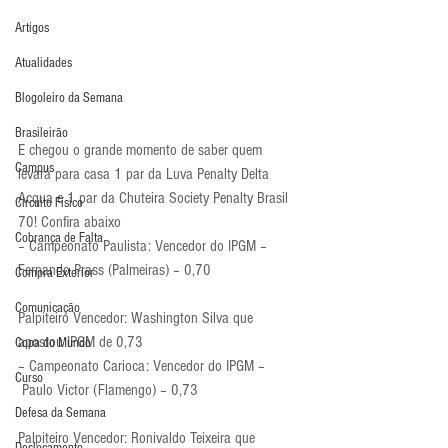
Artigos
Atualidades
Blogoleiro da Semana
Brasileirão
E chegou o grande momento de saber quem 
Campus
levará para casa 1 par da Luva Penalty Delta 
Acqua e 1 par da Chuteira Society Penalty Brasil 
Circuito Físico
70! Confira abaixo
Cobrança de Falta
– Campeonato Paulista: Vencedor do IPGM – 
Fernando Prass (Palmeiras) – 0,70
Compra Exterior
Comunicação
Palpiteiro Vencedor: Washington Silva que 
apostou IPGM de 0,73
Copa do Mundo
– Campeonato Carioca: Vencedor do IPGM –
Curso
 Paulo Victor (Flamengo) – 0,73
Defesa da Semana
Palpiteiro Vencedor: Ronivaldo Teixeira que 