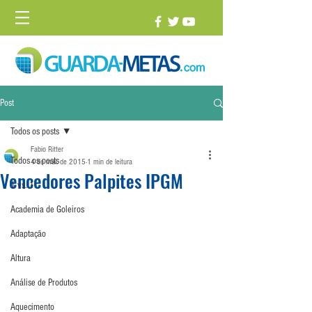
Post
Todos os posts
Fabio Ritter
Todos os posts
4 de mai. de 2015
1 min de leitura
Vencedores Palpites IPGM
1 vs. 1
Academia de Goleiros
Adaptação
Altura
Análise de Produtos
Aquecimento